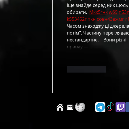
іще знайде серед них щось 
обирати.  
М
к
х
5
г
нк
w69
п
53
k55
34
52
пп
кн
с
о
вн
43
вж
мг
r
Часом знаходжу ці джерела в
потім”. Частину перегляда
нестандартне.    Вони різні:
правду —…
Like
Reply