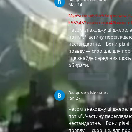
Mar 14
М
к
х
5
г
нк
w69
п
53
mp
кг
чг
ч
d
k55
34
52
пп
кн
с
о
вн
43
вж
мг
r
Часом знаходжу ці джерела в
потім”. Частину перегляда
нестандартне.    Вони різні:
правду — скоріше, для порі
іще знайде серед них щось 
обирати. 
Like
Reply
Владимир Мельник
Jan 27
Часом знаходжу ці джерела в
потім”. Частину перегляда
нестандартне.    Вони різні:
правду — скоріше, для порі