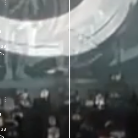
а 
 за 
сь 
а 
 за 
сь 