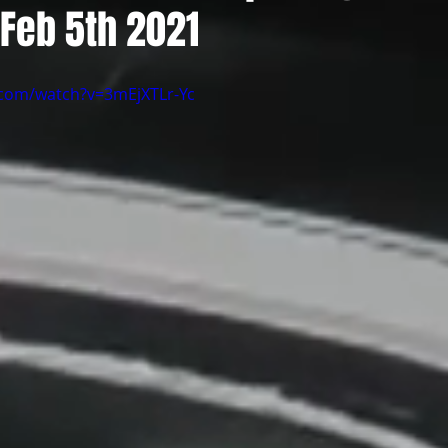
Feb 5th 2021
.com/watch?v=3mEjXTLr-Yc