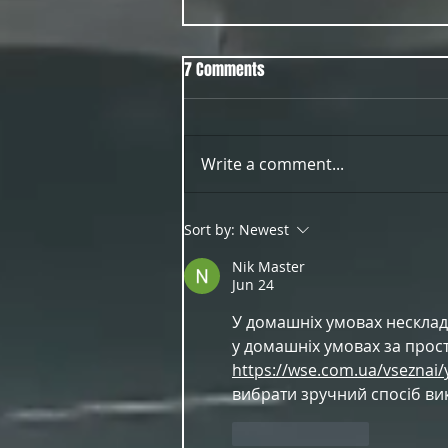
7 Comments
Write a comment...
OUT NOW Guy Scheiman - Pride
Sort by:
Newest
2026 Mixdown Edition
Nik Master
Jun 24
У домашніх умовах нескладн
у домашніх умовах за прост
https://wse.com.ua/vseznai/
вибрати зручний спосіб ви
Like
Reply