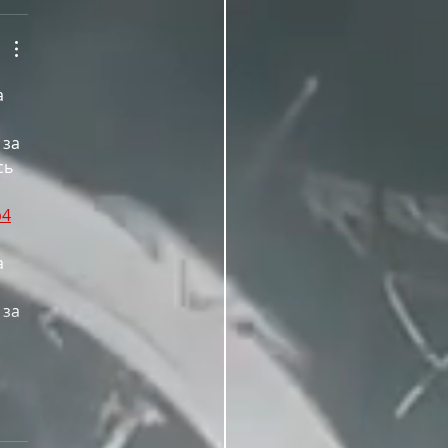
а 
 за 
сь 
b4
а 
 за 