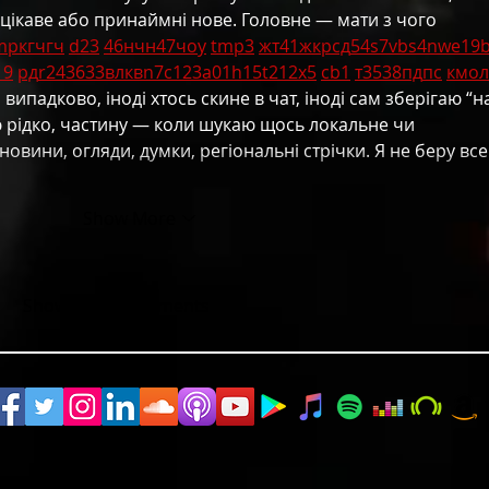
цікаве або принаймні нове. Головне — мати з чого 
mp
кг
чг
ч
d23
46
н
чн
47
чо
у
tmp3
жт
41
ж
кр
сд
54
s7
vb
s4
nw
e19
19
рд
r24
36
33
вл
кв
n7
c123
a01
h15
t21
2x5
cb1
т
35
38
пд
пс
км
ол
ипадково, іноді хтось скине в чат, іноді сам зберігаю “н
ю рідко, частину — коли шукаю щось локальне чи 
 новини, огляди, думки, регіональні стрічки. Я не беру все
Show More
Show more comments