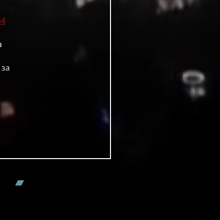
b4
а 
 за 