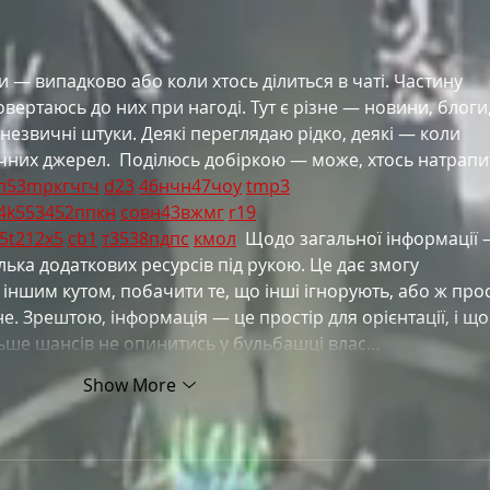
и — випадково або коли хтось ділиться в чаті. Частину 
овертаюсь до них при нагоді. Тут є різне — новини, блоги,
 незвичні штуки. Деякі переглядаю рідко, деякі — коли 
ичних джерел.  Поділюсь добіркою — може, хтось натрапи
п
53
mp
кг
чг
ч
d23
46
н
чн
47
чо
у
tmp3
4
k55
34
52
пп
кн
с
о
вн
43
вж
мг
r19
5
t21
2x5
cb1
т
35
38
пд
пс
км
ол
  Щодо загальної інформації 
лька додаткових ресурсів під рукою. Це дає змогу 
 іншим кутом, побачити те, що інші ігнорують, або ж прос
. Зрештою, інформація — це простір для орієнтації, і що
ьше шансів не опинитись у бульбашці влас…
Show More