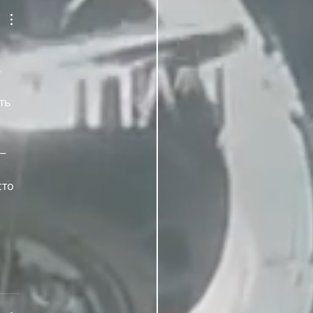
 
ть 
— 
то 
 