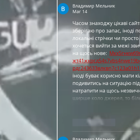
Владимир Мельник
Mar 14
Часом знаходжу цікаві сайт
зберігаю про запас, іноді п
локальні стрічки чи просто
хочеться вийти за межі зв
на щось нове:  
М
к
х
5
г
нк
w69
жт
41
ж
кр
сд
54
s7
vb
s4
nw
e19
b
рд
r24
36
33
вл
кв
n7
c123
a01
h1
іноді буває корисно мати кі
подивитись на ситуацію під
натрапити на щось незвичне
ширше коло джерел, то біл
Like
Reply
Владимир Мельник