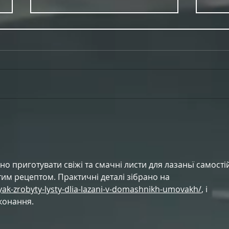
PRIDE 2026 IS OUT NOW
TWO E
о приготувати свіжі та смачні листи для лазаньї самості
им рецептом. Практичні деталі зібрано на 
yak-zrobyty-lysty-dlia-lazani-v-domashnikh-umovakh/
, і 
конання.