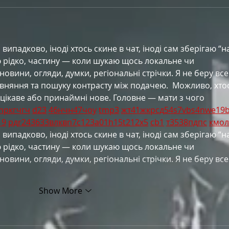
ипадково, іноді хтось скине в чат, іноді сам зберігаю “н
ю рідко, частину — коли шукаю щось локальне чи 
 новини, огляди, думки, регіональні стрічки. Я не беру все
вняння та пошуку контрасту між подачею.  Можливо, хто
цікаве або принаймні нове. Головне — мати з чого 
mp
кг
чг
ч
d23
46
н
чн
47
чо
у
tmp3
жт
41
ж
кр
сд
54
s7
vb
s4
nw
e19
19
рд
r24
36
33
вл
кв
n7
c123
a01
h15
t21
2x5
cb1
т
35
38
пд
пс
км
ол
ипадково, іноді хтось скине в чат, іноді сам зберігаю “н
ю рідко, частину — коли шукаю щось локальне чи 
 новини, огляди, думки, регіональні стрічки. Я не беру все
Show More