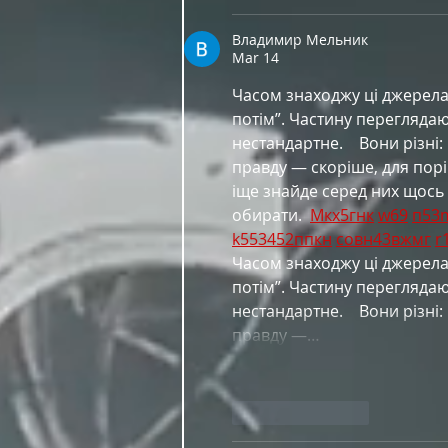
Владимир Мельник
Mar 14
Часом знаходжу ці джерела в
потім”. Частину перегляда
нестандартне.    Вони різні:
правду — скоріше, для порі
іще знайде серед них щось 
обирати.  
М
к
х
5
г
нк
w69
п
53
k55
34
52
пп
кн
с
о
вн
43
вж
мг
r
Часом знаходжу ці джерела в
потім”. Частину перегляда
нестандартне.    Вони різні:
правду —…
Like
Reply