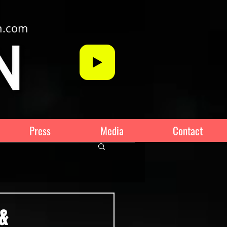
n.com
Press
Media
Contact
 &