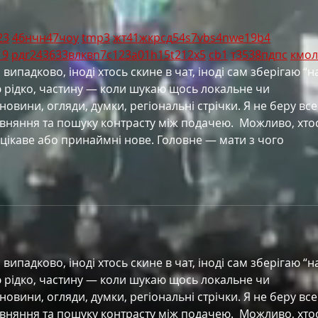
23
46
н
чн
47
чо
у
tmp3
жт
41
ж
кр
сд
54
s7
vb
s4
nw
e19
b4
19
рд
r24
36
33
вл
кв
n7
c123
a01
h15
t21
2x5
cb1
т
35
38
пд
пс
км
ол
ипадково, іноді хтось скине в чат, іноді сам зберігаю “н
ю рідко, частину — коли шукаю щось локальне чи 
 новини, огляди, думки, регіональні стрічки. Я не беру все
вняння та пошуку контрасту між подачею.  Можливо, хто
цікаве або принаймні нове. Головне — мати з чого 
ипадково, іноді хтось скине в чат, іноді сам зберігаю “н
ю рідко, частину — коли шукаю щось локальне чи 
 новини, огляди, думки, регіональні стрічки. Я не беру все
вняння та пошуку контрасту між подачею.  Можливо, хто